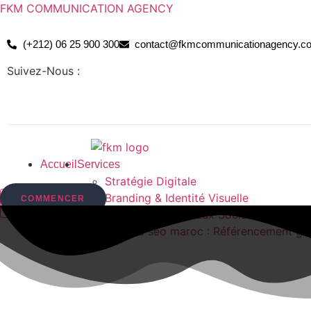
FKM COMMUNICATION AGENCY
(+212) 06 25 900 300
contact@fkmcommunicationagency.c
Suivez-Nous :
Accueil
Services
Stratégie Digitale
Branding & Identité Visuelle
COMMENCER
Gestion des Réseaux Sociaux
Agence seo maroc : Référencement go