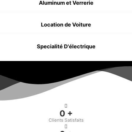
Aluminum et Verrerie
Aperçu en live
Location de Voiture
Aperçu en live
Specialité D'électrique
Aperçu en live
Aperçu en live
0
+
Clients Satisfaits